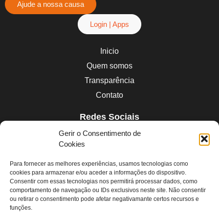
Ajude a nossa causa
Login | Apps
Inicio
Quem somos
Transparência
Contato
Redes Sociais
Linkedin
Gerir o Consentimento de
Instagram
Cookies
Facebook
Para fornecer as melhores experiências, usamos tecnologias como
Youtube
cookies para armazenar e/ou aceder a informações do dispositivo.
Consentir com essas tecnologias nos permitirá processar dados, como
comportamento de navegação ou IDs exclusivos neste site. Não consentir
Contatos
ou retirar o consentimento pode afetar negativamante certos recursos e
funções.
contato@redepapelsolidario.org.br