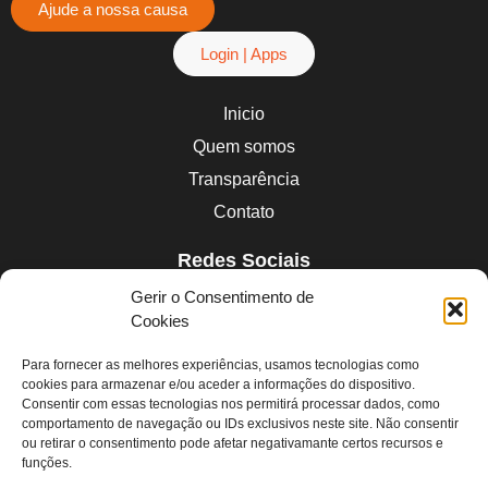
Ajude a nossa causa
Login | Apps
Inicio
Quem somos
Transparência
Contato
Redes Sociais
Linkedin
Gerir o Consentimento de
Instagram
Cookies
Facebook
Para fornecer as melhores experiências, usamos tecnologias como
Youtube
cookies para armazenar e/ou aceder a informações do dispositivo.
Consentir com essas tecnologias nos permitirá processar dados, como
comportamento de navegação ou IDs exclusivos neste site. Não consentir
Contatos
ou retirar o consentimento pode afetar negativamante certos recursos e
funções.
contato@redepapelsolidario.org.br