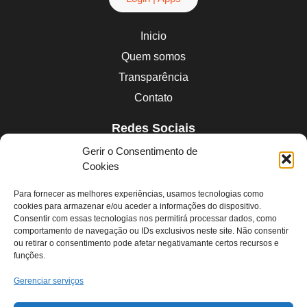
Inicio
Quem somos
Transparência
Contato
Redes Sociais
Linkedin
Gerir o Consentimento de
Instagram
Cookies
Facebook
Para fornecer as melhores experiências, usamos tecnologias como
Youtube
cookies para armazenar e/ou aceder a informações do dispositivo.
Consentir com essas tecnologias nos permitirá processar dados, como
comportamento de navegação ou IDs exclusivos neste site. Não consentir
Contatos
ou retirar o consentimento pode afetar negativamante certos recursos e
funções.
contato@redepapelsolidario.org.br
Gerenciar serviços
Endereço:
RUA INDEPENDÊNCIA 197 – sala 3 na cidade de EMBU